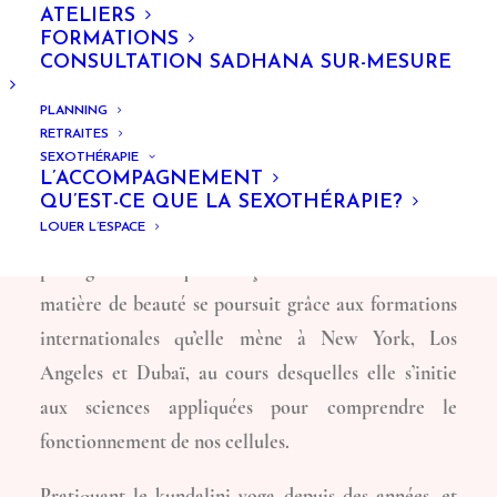
VINIDA SAVANT
ATELIERS
FORMATIONS
De par ses origines d’Asie du Sud, Vinida baigne dans
CONSULTATION SADHANA SUR-MESURE
une culture holistique dès son plus jeune âge.
PLANNING
Thérapeute spécialisée en soin du visage, forte de
RETRAITES
SEXOTHÉRAPIE
douze années d’expérience chez Biologique
L’ACCOMPAGNEMENT
Recherche, Vinida commence sa pratique sous l’oeil
QU’EST-CE QUE LA SEXOTHÉRAPIE?
LOUER L’ESPACE
avisé de Madame Allouche, la fondatrice de cette
prestigieuse marque française. Son éducation en
matière de beauté se poursuit grâce aux formations
internationales qu’elle mène à New York, Los
Angeles et Dubaï, au cours desquelles elle s’initie
aux sciences appliquées pour comprendre le
fonctionnement de nos cellules.
Pratiquant le kundalini yoga depuis des années, et