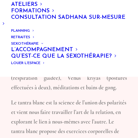
ATELIERS
FORMATIONS
CONSULTATION SADHANA SUR-MESURE
PLANNING
RETRAITES
ATELIER TANTRA
SEXOTHÉRAPIE
L’ACCOMPAGNEMENT
QU’EST-CE QUE LA SEXOTHÉRAPIE?
Deux heures de kundalini yoga en
tantra
, une
LOUER L’ESPACE
pratique en binôme, où l’on enchaîne pranayamas
(réspiration guidée), Venus kriyas (postures
effectuées à deux), méditations et bains de gong.
Le tantra blanc est la science de l’union des polarités
et vient nous faire travailler l’art de la relation, en
explorant le lien à nous-mêmes avec l’autre. Le
tantra blanc propose des exercices corporelles de