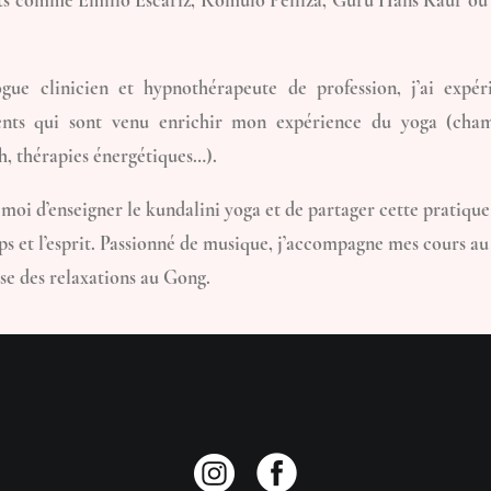
nts comme Emilio Escariz, Romulo Pelliza, Guru Hans Kaur ou
gue clinicien et hypnothérapeute de profession, j’ai expér
ents qui sont venu enrichir mon expérience du yoga (cham
h, thérapies énergétiques…).
r moi d’enseigner le kundalini yoga et de partager cette prati
rps et l’esprit. Passionné de musique, j’accompagne mes cours au
se des relaxations au Gong.