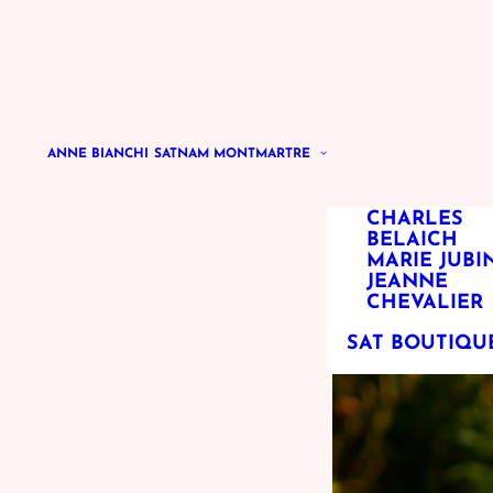
LE LIEU
L’ÉQUIPE
DARA
VINIDA SAV
ALIZÉE BAR
OPHÉLIE
CHAROY
ANNE BIANCHI
SATNAM MONTMARTRE
SCARLETT
RUGGIERO
CHARLES
BELAICH
MARIE JUBI
JEANNE
CHEVALIER
SAT BOUTIQU