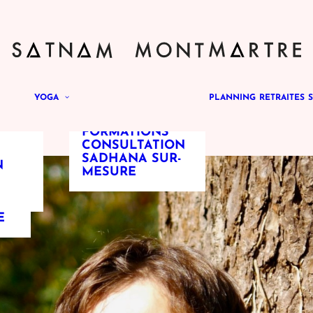
QU’EST-CE QUE
ANT
LE YOGA DE LA
BE
PRÉSENCE ?
QU’EST-CE QUE
YOGA
PLANNING
RETRAITES
LE TANTRA?
ATELIERS
FORMATIONS
CONSULTATION
SADHANA SUR-
N
MESURE
E