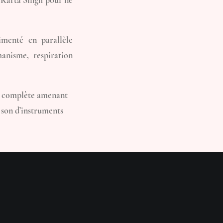
 Karta Singh pour ne
imenté en parallèle
anisme, respiration
que complète amenant
 son d’instruments