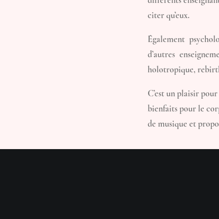
différents enseigna
citer qu’eux.
Également psycholo
d’autres enseignem
holotropique, rebirt
C’est un plaisir pou
bienfaits pour le co
de musique et propo